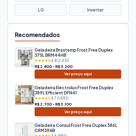
LG
Inverter
Recomendados
Geladeira Brastemp Frost Free Duplex
375L BRM44HB
★★★★½
4.8 (2.431)
R$ 2.800 - R$ 3.200
Ver preço aqui
Geladeira Electrolux Frost Free Duplex
389L Efficient DFN41
★★★★½
4.7 (1.892)
R$ 2.700 - R$ 3.100
Ver preço aqui
Geladeira Consul Frost Free Duplex 386L
CRM39AB
★★★★½
4.6 (982)