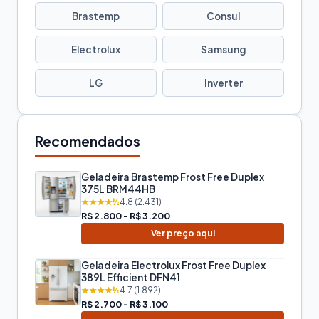
Brastemp
Consul
Electrolux
Samsung
LG
Inverter
Recomendados
Geladeira Brastemp Frost Free Duplex
375L BRM44HB
★★★★½
4.8 (2.431)
R$ 2.800 - R$ 3.200
Ver preço aqui
Geladeira Electrolux Frost Free Duplex
389L Efficient DFN41
★★★★½
4.7 (1.892)
R$ 2.700 - R$ 3.100