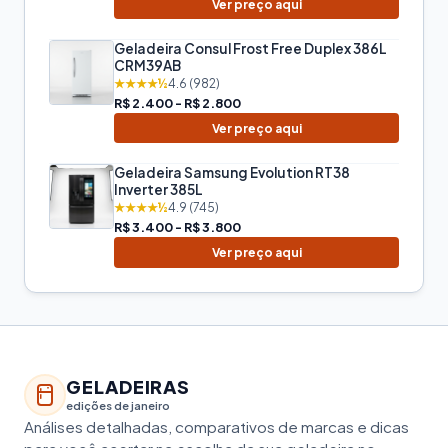
Ver preço aqui
Geladeira Consul Frost Free Duplex 386L
CRM39AB
★★★★½
4.6 (982)
R$ 2.400 - R$ 2.800
Ver preço aqui
Geladeira Samsung Evolution RT38
Inverter 385L
★★★★½
4.9 (745)
R$ 3.400 - R$ 3.800
Ver preço aqui
GELADEIRAS
edições de janeiro
Análises detalhadas, comparativos de marcas e dicas