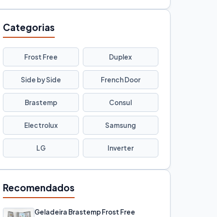
Categorias
Frost Free
Duplex
Side by Side
French Door
Brastemp
Consul
Electrolux
Samsung
LG
Inverter
Recomendados
Geladeira Brastemp Frost Free