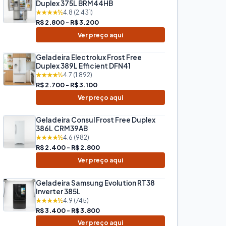
Duplex 375L BRM44HB
★★★★½
4.8 (2.431)
R$ 2.800 - R$ 3.200
Ver preço aqui
Geladeira Electrolux Frost Free
Duplex 389L Efficient DFN41
★★★★½
4.7 (1.892)
R$ 2.700 - R$ 3.100
Ver preço aqui
Geladeira Consul Frost Free Duplex
386L CRM39AB
★★★★½
4.6 (982)
R$ 2.400 - R$ 2.800
Ver preço aqui
Geladeira Samsung Evolution RT38
Inverter 385L
★★★★½
4.9 (745)
R$ 3.400 - R$ 3.800
Ver preço aqui