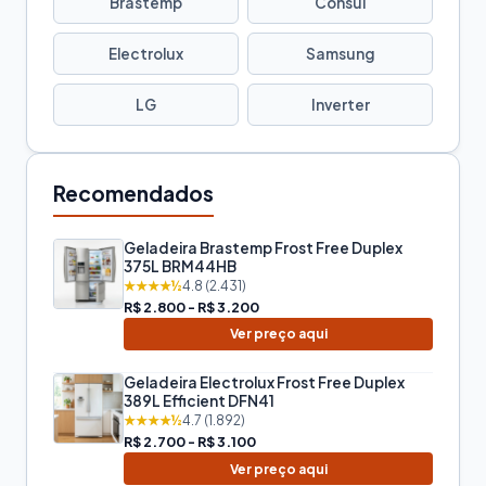
Brastemp
Consul
Electrolux
Samsung
LG
Inverter
Recomendados
Geladeira Brastemp Frost Free Duplex
375L BRM44HB
★★★★½
4.8 (2.431)
R$ 2.800 - R$ 3.200
Ver preço aqui
Geladeira Electrolux Frost Free Duplex
389L Efficient DFN41
★★★★½
4.7 (1.892)
R$ 2.700 - R$ 3.100
Ver preço aqui