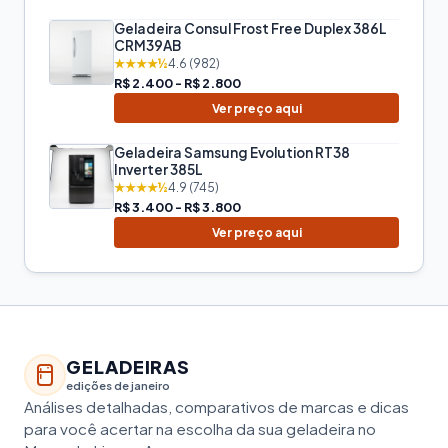
Geladeira Consul Frost Free Duplex 386L
CRM39AB
★★★★½
4.6 (982)
R$ 2.400 - R$ 2.800
Ver preço aqui
Geladeira Samsung Evolution RT38
Inverter 385L
★★★★½
4.9 (745)
R$ 3.400 - R$ 3.800
Ver preço aqui
GELADEIRAS
edições de janeiro
Análises detalhadas, comparativos de marcas e dicas
para você acertar na escolha da sua geladeira no