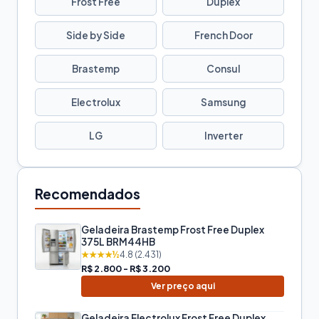
Frost Free
Duplex
Side by Side
French Door
Brastemp
Consul
Electrolux
Samsung
LG
Inverter
Recomendados
Geladeira Brastemp Frost Free Duplex
375L BRM44HB
★★★★½
4.8 (2.431)
R$ 2.800 - R$ 3.200
Ver preço aqui
Geladeira Electrolux Frost Free Duplex