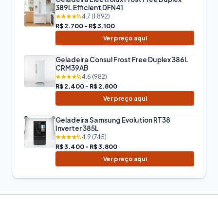
389L Efficient DFN41
★★★★½
4.7 (1.892)
R$ 2.700 - R$ 3.100
Ver preço aqui
Geladeira Consul Frost Free Duplex 386L
CRM39AB
★★★★½
4.6 (982)
R$ 2.400 - R$ 2.800
Ver preço aqui
Geladeira Samsung Evolution RT38
Inverter 385L
★★★★½
4.9 (745)
R$ 3.400 - R$ 3.800
Ver preço aqui