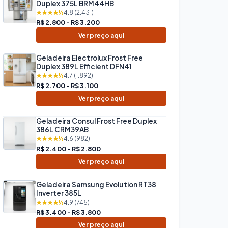
Duplex 375L BRM44HB
★★★★½
4.8 (2.431)
R$ 2.800 - R$ 3.200
Ver preço aqui
Geladeira Electrolux Frost Free
Duplex 389L Efficient DFN41
★★★★½
4.7 (1.892)
R$ 2.700 - R$ 3.100
Ver preço aqui
Geladeira Consul Frost Free Duplex
386L CRM39AB
★★★★½
4.6 (982)
R$ 2.400 - R$ 2.800
Ver preço aqui
Geladeira Samsung Evolution RT38
Inverter 385L
★★★★½
4.9 (745)
R$ 3.400 - R$ 3.800
Ver preço aqui