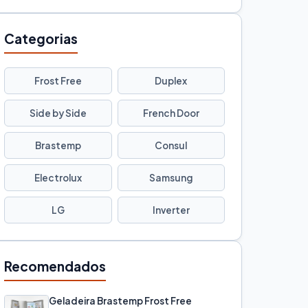
Categorias
Frost Free
Duplex
Side by Side
French Door
Brastemp
Consul
Electrolux
Samsung
LG
Inverter
Recomendados
Geladeira Brastemp Frost Free