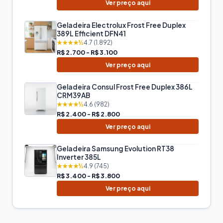
Ver preço aqui
Geladeira Electrolux Frost Free Duplex
389L Efficient DFN41
★★★★½
4.7 (1.892)
R$ 2.700 - R$ 3.100
Ver preço aqui
Geladeira Consul Frost Free Duplex 386L
CRM39AB
★★★★½
4.6 (982)
R$ 2.400 - R$ 2.800
Ver preço aqui
Geladeira Samsung Evolution RT38
Inverter 385L
★★★★½
4.9 (745)
R$ 3.400 - R$ 3.800
Ver preço aqui