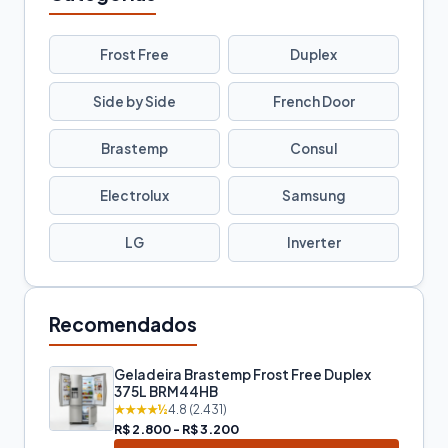
Frost Free
Duplex
Side by Side
French Door
Brastemp
Consul
Electrolux
Samsung
LG
Inverter
Recomendados
Geladeira Brastemp Frost Free Duplex
375L BRM44HB
★★★★½
4.8 (2.431)
R$ 2.800 - R$ 3.200