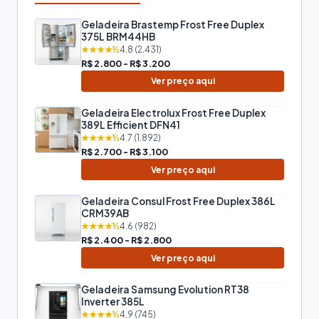
Geladeira Brastemp Frost Free Duplex
375L BRM44HB
★★★★½
4.8 (2.431)
R$ 2.800 - R$ 3.200
Ver preço aqui
Geladeira Electrolux Frost Free Duplex
389L Efficient DFN41
★★★★½
4.7 (1.892)
R$ 2.700 - R$ 3.100
Ver preço aqui
Geladeira Consul Frost Free Duplex 386L
CRM39AB
★★★★½
4.6 (982)
R$ 2.400 - R$ 2.800
Ver preço aqui
Geladeira Samsung Evolution RT38
Inverter 385L
★★★★½
4.9 (745)