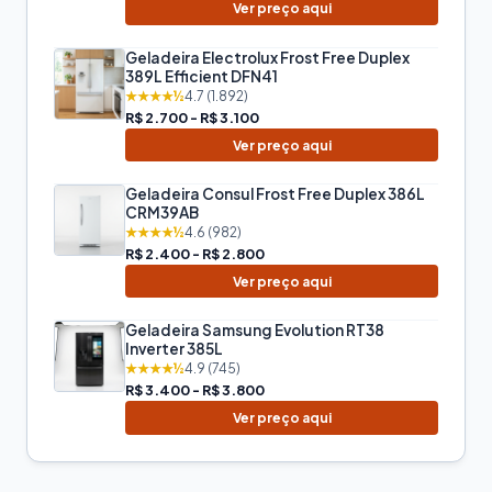
Ver preço aqui
Geladeira Electrolux Frost Free Duplex
389L Efficient DFN41
★★★★½
4.7 (1.892)
R$ 2.700 - R$ 3.100
Ver preço aqui
Geladeira Consul Frost Free Duplex 386L
CRM39AB
★★★★½
4.6 (982)
R$ 2.400 - R$ 2.800
Ver preço aqui
Geladeira Samsung Evolution RT38
Inverter 385L
★★★★½
4.9 (745)
R$ 3.400 - R$ 3.800
Ver preço aqui