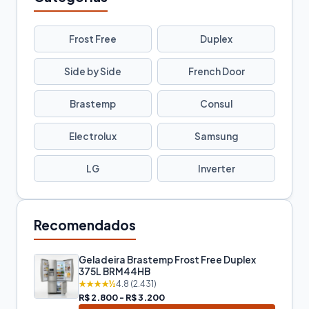
Frost Free
Duplex
Side by Side
French Door
Brastemp
Consul
Electrolux
Samsung
LG
Inverter
Recomendados
Geladeira Brastemp Frost Free Duplex
375L BRM44HB
★★★★½
4.8 (2.431)
R$ 2.800 - R$ 3.200