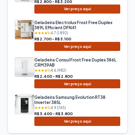
R$ 2.800 - R$ 3.200
Ver preço aqui
Geladeira Electrolux Frost Free Duplex
389L Efficient DFN41
★★★★½
4.7 (1.892)
R$ 2.700 - R$ 3.100
Ver preço aqui
Geladeira Consul Frost Free Duplex 386L
CRM39AB
★★★★½
4.6 (982)
R$ 2.400 - R$ 2.800
Ver preço aqui
Geladeira Samsung Evolution RT38
Inverter 385L
★★★★½
4.9 (745)
R$ 3.400 - R$ 3.800
Ver preço aqui