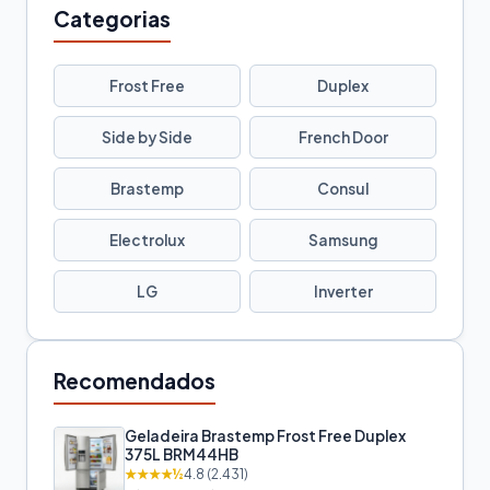
Categorias
Frost Free
Duplex
Side by Side
French Door
Brastemp
Consul
Electrolux
Samsung
LG
Inverter
Recomendados
Geladeira Brastemp Frost Free Duplex
375L BRM44HB
★★★★½
4.8 (2.431)