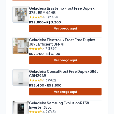
Geladeira Brastemp Frost Free Duplex
375L BRM44HB
★★★★½
4.8 (2.431)
R$ 2.800 - R$ 3.200
Ver preço aqui
Geladeira Electrolux Frost Free Duplex
389L Efficient DFN41
★★★★½
4.7 (1.892)
R$ 2.700 - R$ 3.100
Ver preço aqui
Geladeira Consul Frost Free Duplex 386L
CRM39AB
★★★★½
4.6 (982)
R$ 2.400 - R$ 2.800
Ver preço aqui
Geladeira Samsung Evolution RT38
Inverter 385L
★★★★½
4.9 (745)