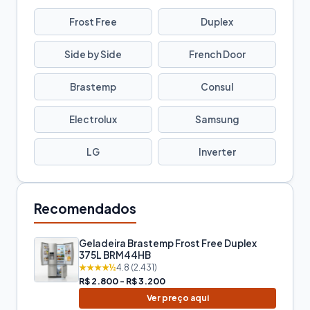
Frost Free
Duplex
Side by Side
French Door
Brastemp
Consul
Electrolux
Samsung
LG
Inverter
Recomendados
Geladeira Brastemp Frost Free Duplex
375L BRM44HB
★★★★½
4.8 (2.431)
R$ 2.800 - R$ 3.200
Ver preço aqui