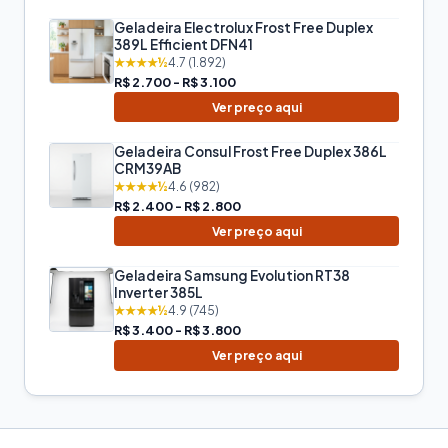
Geladeira Electrolux Frost Free Duplex
389L Efficient DFN41
★★★★½
4.7 (1.892)
R$ 2.700 - R$ 3.100
Ver preço aqui
Geladeira Consul Frost Free Duplex 386L
CRM39AB
★★★★½
4.6 (982)
R$ 2.400 - R$ 2.800
Ver preço aqui
Geladeira Samsung Evolution RT38
Inverter 385L
★★★★½
4.9 (745)
R$ 3.400 - R$ 3.800
Ver preço aqui