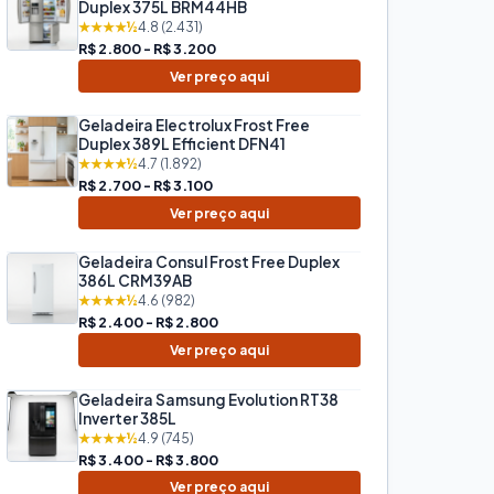
Duplex 375L BRM44HB
★★★★½
4.8 (2.431)
R$ 2.800 - R$ 3.200
Ver preço aqui
Geladeira Electrolux Frost Free
Duplex 389L Efficient DFN41
★★★★½
4.7 (1.892)
R$ 2.700 - R$ 3.100
Ver preço aqui
Geladeira Consul Frost Free Duplex
386L CRM39AB
★★★★½
4.6 (982)
R$ 2.400 - R$ 2.800
Ver preço aqui
Geladeira Samsung Evolution RT38
Inverter 385L
★★★★½
4.9 (745)
R$ 3.400 - R$ 3.800
Ver preço aqui