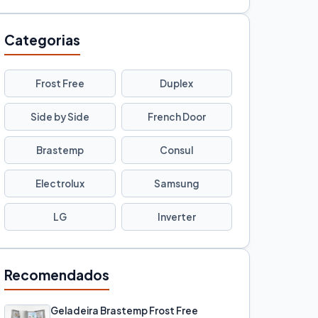
Categorias
Frost Free
Duplex
Side by Side
French Door
Brastemp
Consul
Electrolux
Samsung
LG
Inverter
Recomendados
Geladeira Brastemp Frost Free