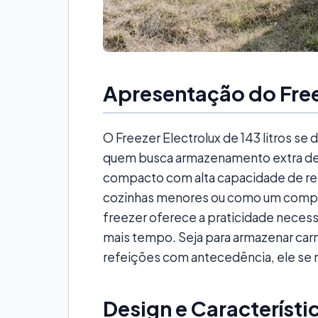
Apresentação do Freez
O Freezer Electrolux de 143 litros se
quem busca armazenamento extra de
compacto com alta capacidade de ref
cozinhas menores ou como um comple
freezer oferece a praticidade necess
mais tempo. Seja para armazenar car
refeições com antecedência, ele se mo
Design e Característi