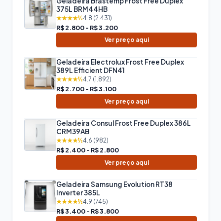
Geladeira Brastemp Frost Free Duplex
375L BRM44HB
★★★★½
4.8 (2.431)
R$ 2.800 - R$ 3.200
Ver preço aqui
Geladeira Electrolux Frost Free Duplex
389L Efficient DFN41
★★★★½
4.7 (1.892)
R$ 2.700 - R$ 3.100
Ver preço aqui
Geladeira Consul Frost Free Duplex 386L
CRM39AB
★★★★½
4.6 (982)
R$ 2.400 - R$ 2.800
Ver preço aqui
Geladeira Samsung Evolution RT38
Inverter 385L
★★★★½
4.9 (745)
R$ 3.400 - R$ 3.800