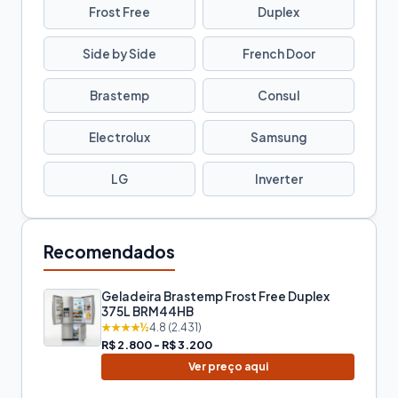
Frost Free
Duplex
Side by Side
French Door
Brastemp
Consul
Electrolux
Samsung
LG
Inverter
Recomendados
Geladeira Brastemp Frost Free Duplex
375L BRM44HB
★★★★½
4.8 (2.431)
R$ 2.800 - R$ 3.200
Ver preço aqui