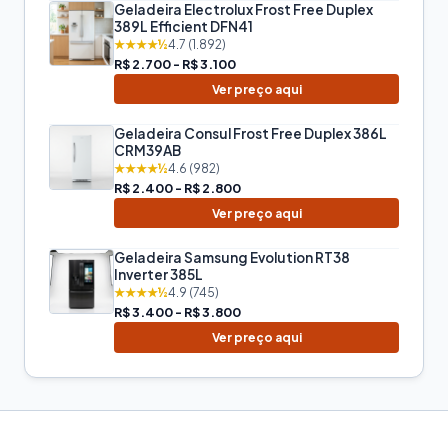
Geladeira Electrolux Frost Free Duplex
389L Efficient DFN41
★★★★½
4.7 (1.892)
R$ 2.700 - R$ 3.100
Ver preço aqui
Geladeira Consul Frost Free Duplex 386L
CRM39AB
★★★★½
4.6 (982)
R$ 2.400 - R$ 2.800
Ver preço aqui
Geladeira Samsung Evolution RT38
Inverter 385L
★★★★½
4.9 (745)
R$ 3.400 - R$ 3.800
Ver preço aqui