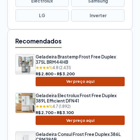
Electrolux
Samsung
LG
Inverter
Recomendados
Geladeira Brastemp Frost Free Duplex
375L BRM44HB
★★★★½
4.8 (2.431)
R$ 2.800 - R$ 3.200
Ver preço aqui
Geladeira Electrolux Frost Free Duplex
389L Efficient DFN41
★★★★½
4.7 (1.892)
R$ 2.700 - R$ 3.100
Ver preço aqui
Geladeira Consul Frost Free Duplex 386L
CRM39AB