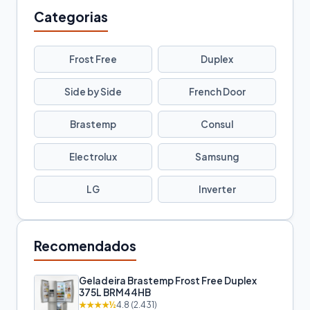
Categorias
Frost Free
Duplex
Side by Side
French Door
Brastemp
Consul
Electrolux
Samsung
LG
Inverter
Recomendados
Geladeira Brastemp Frost Free Duplex
375L BRM44HB
★★★★½
4.8 (2.431)