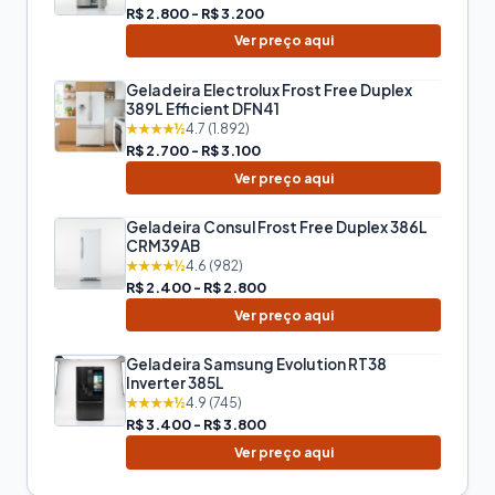
R$ 2.800 - R$ 3.200
Ver preço aqui
Geladeira Electrolux Frost Free Duplex
389L Efficient DFN41
★★★★½
4.7 (1.892)
R$ 2.700 - R$ 3.100
Ver preço aqui
Geladeira Consul Frost Free Duplex 386L
CRM39AB
★★★★½
4.6 (982)
R$ 2.400 - R$ 2.800
Ver preço aqui
Geladeira Samsung Evolution RT38
Inverter 385L
★★★★½
4.9 (745)
R$ 3.400 - R$ 3.800
Ver preço aqui