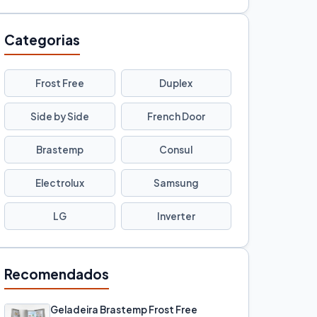
Categorias
Frost Free
Duplex
Side by Side
French Door
Brastemp
Consul
Electrolux
Samsung
LG
Inverter
Recomendados
Geladeira Brastemp Frost Free