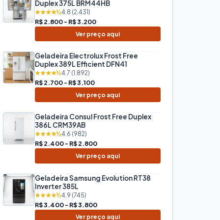
Duplex 375L BRM44HB
★★★★½
4.8 (2.431)
R$ 2.800 - R$ 3.200
Ver preço aqui
Geladeira Electrolux Frost Free
Duplex 389L Efficient DFN41
★★★★½
4.7 (1.892)
R$ 2.700 - R$ 3.100
Ver preço aqui
Geladeira Consul Frost Free Duplex
386L CRM39AB
★★★★½
4.6 (982)
R$ 2.400 - R$ 2.800
Ver preço aqui
Geladeira Samsung Evolution RT38
Inverter 385L
★★★★½
4.9 (745)
R$ 3.400 - R$ 3.800
Ver preço aqui