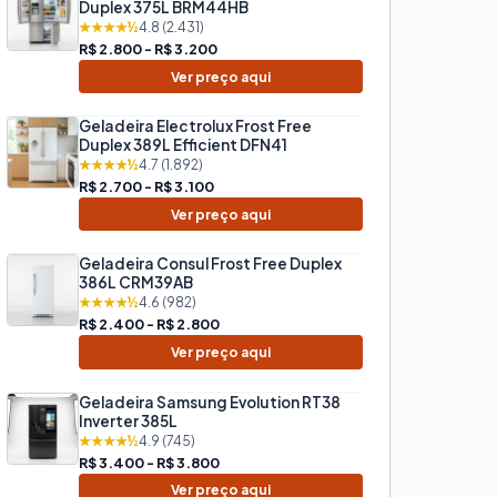
Duplex 375L BRM44HB
★★★★½
4.8 (2.431)
R$ 2.800 - R$ 3.200
Ver preço aqui
Geladeira Electrolux Frost Free
Duplex 389L Efficient DFN41
★★★★½
4.7 (1.892)
R$ 2.700 - R$ 3.100
Ver preço aqui
Geladeira Consul Frost Free Duplex
386L CRM39AB
★★★★½
4.6 (982)
R$ 2.400 - R$ 2.800
Ver preço aqui
Geladeira Samsung Evolution RT38
Inverter 385L
★★★★½
4.9 (745)
R$ 3.400 - R$ 3.800
Ver preço aqui