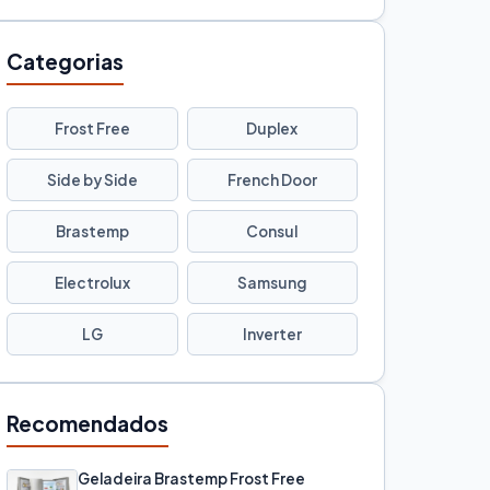
Categorias
Frost Free
Duplex
Side by Side
French Door
Brastemp
Consul
Electrolux
Samsung
LG
Inverter
Recomendados
Geladeira Brastemp Frost Free