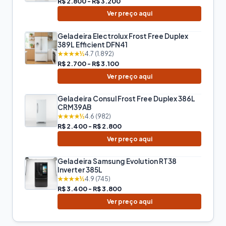
R$ 2.800 - R$ 3.200
Ver preço aqui
Geladeira Electrolux Frost Free Duplex
389L Efficient DFN41
★★★★½
4.7 (1.892)
R$ 2.700 - R$ 3.100
Ver preço aqui
Geladeira Consul Frost Free Duplex 386L
CRM39AB
★★★★½
4.6 (982)
R$ 2.400 - R$ 2.800
Ver preço aqui
Geladeira Samsung Evolution RT38
Inverter 385L
★★★★½
4.9 (745)
R$ 3.400 - R$ 3.800
Ver preço aqui