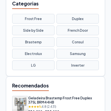
Categorias
Frost Free
Duplex
Side by Side
French Door
Brastemp
Consul
Electrolux
Samsung
LG
Inverter
Recomendados
Geladeira Brastemp Frost Free Duplex
375L BRM44HB
★★★★½
4.8 (2.431)