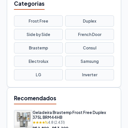
Categorias
Frost Free
Duplex
Side by Side
French Door
Brastemp
Consul
Electrolux
Samsung
LG
Inverter
Recomendados
Geladeira Brastemp Frost Free Duplex
375L BRM44HB
★★★★½
4.8 (2.431)
R$ 2.800 - R$ 3.200