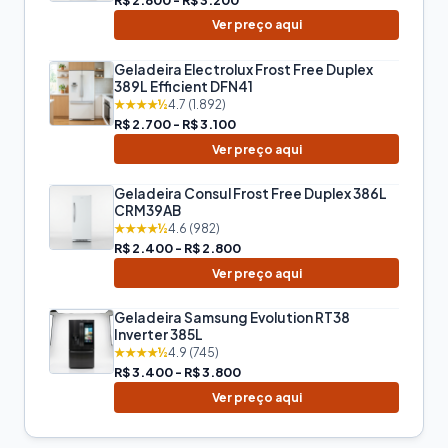
Ver preço aqui
Geladeira Electrolux Frost Free Duplex
389L Efficient DFN41
★★★★½
4.7 (1.892)
R$ 2.700 - R$ 3.100
Ver preço aqui
Geladeira Consul Frost Free Duplex 386L
CRM39AB
★★★★½
4.6 (982)
R$ 2.400 - R$ 2.800
Ver preço aqui
Geladeira Samsung Evolution RT38
Inverter 385L
★★★★½
4.9 (745)
R$ 3.400 - R$ 3.800
Ver preço aqui