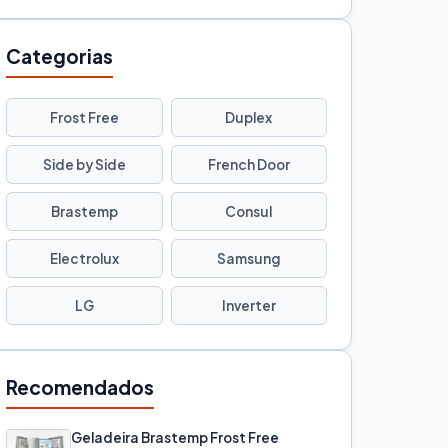
Categorias
Frost Free
Duplex
Side by Side
French Door
Brastemp
Consul
Electrolux
Samsung
LG
Inverter
Recomendados
Geladeira Brastemp Frost Free