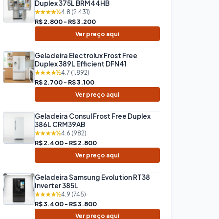
Duplex 375L BRM44HB
★★★★½
4.8 (2.431)
R$ 2.800 - R$ 3.200
Ver preço aqui
Geladeira Electrolux Frost Free
Duplex 389L Efficient DFN41
★★★★½
4.7 (1.892)
R$ 2.700 - R$ 3.100
Ver preço aqui
Geladeira Consul Frost Free Duplex
386L CRM39AB
★★★★½
4.6 (982)
R$ 2.400 - R$ 2.800
Ver preço aqui
Geladeira Samsung Evolution RT38
Inverter 385L
★★★★½
4.9 (745)
R$ 3.400 - R$ 3.800
Ver preço aqui