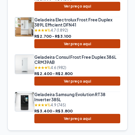
Ver preço aqui
Geladeira Electrolux Frost Free Duplex
389L Efficient DFN41
★★★★½
4.7 (1.892)
R$ 2.700 - R$ 3.100
Ver preço aqui
Geladeira Consul Frost Free Duplex 386L
CRM39AB
★★★★½
4.6 (982)
R$ 2.400 - R$ 2.800
Ver preço aqui
Geladeira Samsung Evolution RT38
Inverter 385L
★★★★½
4.9 (745)
R$ 3.400 - R$ 3.800
Ver preço aqui