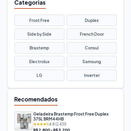
Categorias
Frost Free
Duplex
Side by Side
French Door
Brastemp
Consul
Electrolux
Samsung
LG
Inverter
Recomendados
Geladeira Brastemp Frost Free Duplex
375L BRM44HB
★★★★½
4.8 (2.431)
R$ 2.800 - R$ 3.200