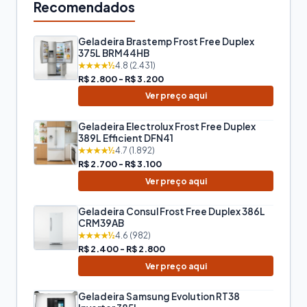
Recomendados
Geladeira Brastemp Frost Free Duplex
375L BRM44HB
★★★★½
4.8 (2.431)
R$ 2.800 - R$ 3.200
Ver preço aqui
Geladeira Electrolux Frost Free Duplex
389L Efficient DFN41
★★★★½
4.7 (1.892)
R$ 2.700 - R$ 3.100
Ver preço aqui
Geladeira Consul Frost Free Duplex 386L
CRM39AB
★★★★½
4.6 (982)
R$ 2.400 - R$ 2.800
Ver preço aqui
Geladeira Samsung Evolution RT38