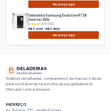
Ver preço aqui
Geladeira Samsung Evolution RT38
Inverter 385L
★★★★½
4.9 (745)
R$ 3.400 - R$ 3.800
Ver preço aqui
GELADEIRAS
edições de janeiro
Análises detalhadas, comparativos de marcas e dicas
para você acertar na escolha da sua geladeira no
Mercado Livre e Amazon.
ENDEREÇO:
Av. Europa, 331 - Jardim Europa,