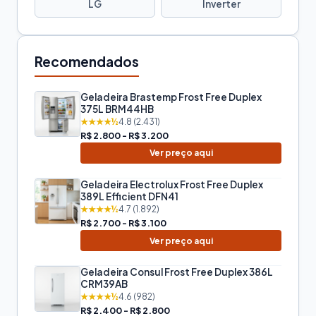
LG
Inverter
Recomendados
Geladeira Brastemp Frost Free Duplex
375L BRM44HB
★★★★½
4.8 (2.431)
R$ 2.800 - R$ 3.200
Ver preço aqui
Geladeira Electrolux Frost Free Duplex
389L Efficient DFN41
★★★★½
4.7 (1.892)
R$ 2.700 - R$ 3.100
Ver preço aqui
Geladeira Consul Frost Free Duplex 386L
CRM39AB
★★★★½
4.6 (982)
R$ 2.400 - R$ 2.800