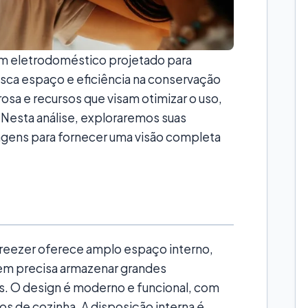
um eletrodoméstico projetado para
sca espaço e eficiência na conservação
sa e recursos que visam otimizar o uso,
 Nesta análise, exploraremos suas
tagens para fornecer uma visão completa
freezer oferece amplo espaço interno,
quem precisa armazenar grandes
. O design é moderno e funcional, com
los de cozinha. A disposição interna é