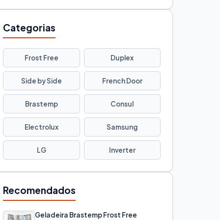
Categorias
Frost Free
Duplex
Side by Side
French Door
Brastemp
Consul
Electrolux
Samsung
LG
Inverter
Recomendados
Geladeira Brastemp Frost Free