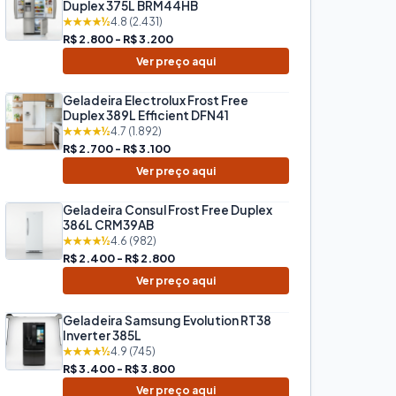
Duplex 375L BRM44HB
★★★★½
4.8 (2.431)
R$ 2.800 - R$ 3.200
Ver preço aqui
Geladeira Electrolux Frost Free
Duplex 389L Efficient DFN41
★★★★½
4.7 (1.892)
R$ 2.700 - R$ 3.100
Ver preço aqui
Geladeira Consul Frost Free Duplex
386L CRM39AB
★★★★½
4.6 (982)
R$ 2.400 - R$ 2.800
Ver preço aqui
Geladeira Samsung Evolution RT38
Inverter 385L
★★★★½
4.9 (745)
R$ 3.400 - R$ 3.800
Ver preço aqui