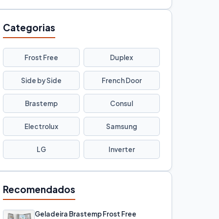
Categorias
Frost Free
Duplex
Side by Side
French Door
Brastemp
Consul
Electrolux
Samsung
LG
Inverter
Recomendados
Geladeira Brastemp Frost Free