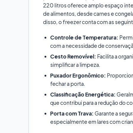
220 litros oferece amplo espaço int
de alimentos, desde carnes e conge
disso, o freezer conta com as seguint
Controle de Temperatura:
Permi
com a necessidade de conservaçã
Cesto Removível:
Facilita a orga
simplificar a limpeza.
Puxador Ergonômico:
Proporciona
fechar a porta.
Classificação Energética:
Geralme
que contribui para a redução do c
Porta com Trava:
Garante a segu
especialmente em lares com crian