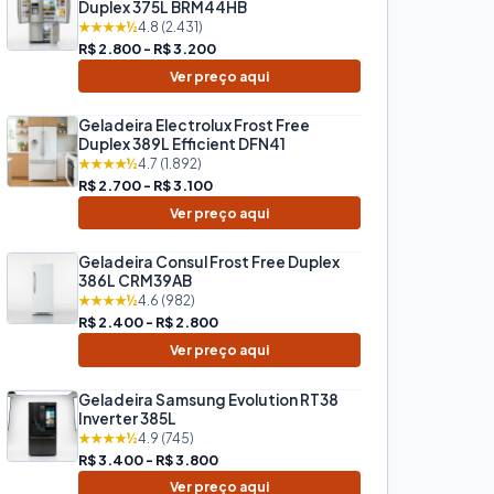
Duplex 375L BRM44HB
★★★★½
4.8 (2.431)
R$ 2.800 - R$ 3.200
Ver preço aqui
Geladeira Electrolux Frost Free
Duplex 389L Efficient DFN41
★★★★½
4.7 (1.892)
R$ 2.700 - R$ 3.100
Ver preço aqui
Geladeira Consul Frost Free Duplex
386L CRM39AB
★★★★½
4.6 (982)
R$ 2.400 - R$ 2.800
Ver preço aqui
Geladeira Samsung Evolution RT38
Inverter 385L
★★★★½
4.9 (745)
R$ 3.400 - R$ 3.800
Ver preço aqui