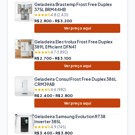
Geladeira Brastemp Frost Free Duplex
375L BRM44HB
★★★★½
4.8 (2.431)
R$ 2.800 - R$ 3.200
Ver preço aqui
Geladeira Electrolux Frost Free Duplex
389L Efficient DFN41
★★★★½
4.7 (1.892)
R$ 2.700 - R$ 3.100
Ver preço aqui
Geladeira Consul Frost Free Duplex 386L
CRM39AB
★★★★½
4.6 (982)
R$ 2.400 - R$ 2.800
Ver preço aqui
Geladeira Samsung Evolution RT38
Inverter 385L
★★★★½
4.9 (745)
R$ 3.400 - R$ 3.800