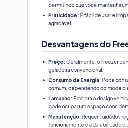
permitindo que você mantenha um
Praticidade:
É fácil de usar e limp
agradável.
Desvantagens do Freez
Preço:
Geralmente, o freezer cerv
geladeira convencional.
Consumo de Energia:
Pode consu
comum, dependendo do modelo e 
Tamanho:
Embora o design vertica
pode ocupar um espaço consideráv
Manutenção:
Requer cuidados reg
funcionamento e a durabilidade do