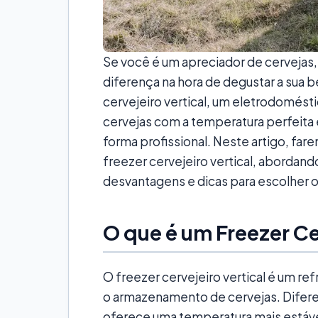
Se você é um apreciador de cervejas, 
diferença na hora de degustar a sua be
cervejeiro vertical, um eletrodomést
cervejas com a temperatura perfeita e
forma profissional. Neste artigo, fa
freezer cervejeiro vertical, abordand
desvantagens e dicas para escolher o
O que é um Freezer Ce
O freezer cervejeiro vertical é um r
o armazenamento de cervejas. Difere
oferece uma temperatura mais estável