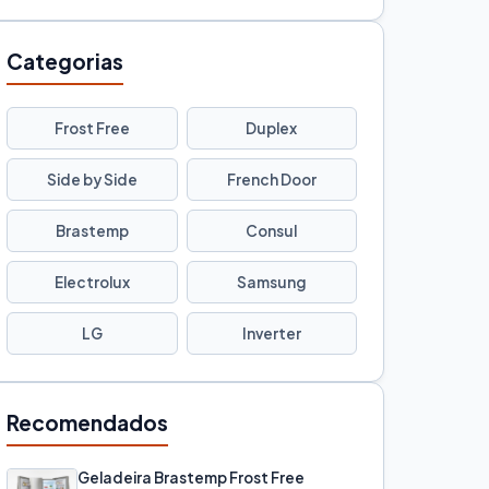
Categorias
Frost Free
Duplex
Side by Side
French Door
Brastemp
Consul
Electrolux
Samsung
LG
Inverter
Recomendados
Geladeira Brastemp Frost Free