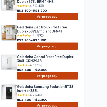
Duplex 375L BRM44HB
★★★★½
4.8 (2.431)
R$ 2.800 - R$ 3.200
Ver preço aqui
Geladeira Electrolux Frost Free
Duplex 389L Efficient DFN41
★★★★½
4.7 (1.892)
R$ 2.700 - R$ 3.100
Ver preço aqui
Geladeira Consul Frost Free Duplex
386L CRM39AB
★★★★½
4.6 (982)
R$ 2.400 - R$ 2.800
Ver preço aqui
Geladeira Samsung Evolution RT38
Inverter 385L
★★★★½
4.9 (745)
R$ 3.400 - R$ 3.800
Ver preço aqui