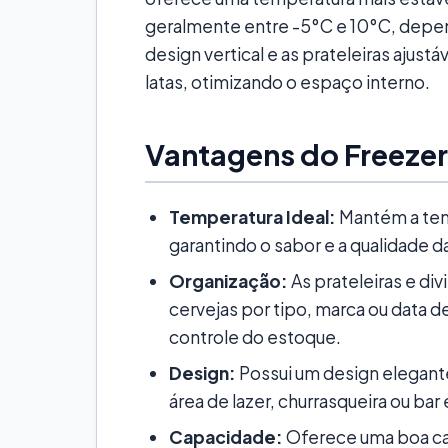
geralmente entre -5°C e 10°C, depen
design vertical e as prateleiras ajustá
latas, otimizando o espaço interno.
Vantagens do Freezer 
Temperatura Ideal:
Mantém a temp
garantindo o sabor e a qualidade d
Organização:
As prateleiras e div
cervejas por tipo, marca ou data de
controle do estoque.
Design:
Possui um design elegante
área de lazer, churrasqueira ou bar
Capacidade:
Oferece uma boa c