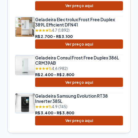
Ver preço aqui
Geladeira Electrolux Frost Free Duplex
389L Efficient DFN41
★★★★½
4.7 (1.892)
R$ 2.700 - R$ 3.100
Ver preço aqui
Geladeira Consul Frost Free Duplex 386L
CRM39AB
★★★★½
4.6 (982)
R$ 2.400 - R$ 2.800
Ver preço aqui
Geladeira Samsung Evolution RT38
Inverter 385L
★★★★½
4.9 (745)
R$ 3.400 - R$ 3.800
Ver preço aqui