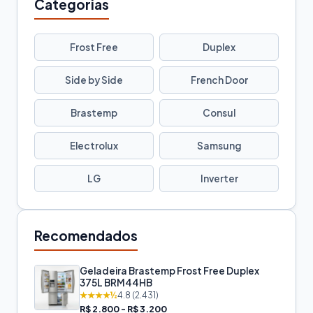
Categorias
Frost Free
Duplex
Side by Side
French Door
Brastemp
Consul
Electrolux
Samsung
LG
Inverter
Recomendados
Geladeira Brastemp Frost Free Duplex
375L BRM44HB
★★★★½
4.8 (2.431)
R$ 2.800 - R$ 3.200