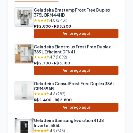
Geladeira Brastemp Frost Free Duplex
375L BRM44HB
★★★★½
4.8 (2.431)
R$ 2.800 - R$ 3.200
Ver preço aqui
Geladeira Electrolux Frost Free Duplex
389L Efficient DFN41
★★★★½
4.7 (1.892)
R$ 2.700 - R$ 3.100
Ver preço aqui
Geladeira Consul Frost Free Duplex 386L
CRM39AB
★★★★½
4.6 (982)
R$ 2.400 - R$ 2.800
Ver preço aqui
Geladeira Samsung Evolution RT38
Inverter 385L
★★★★½
4.9 (745)