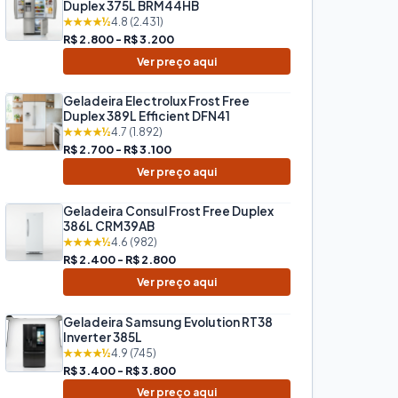
Duplex 375L BRM44HB
★★★★½
4.8 (2.431)
R$ 2.800 - R$ 3.200
Ver preço aqui
Geladeira Electrolux Frost Free
Duplex 389L Efficient DFN41
★★★★½
4.7 (1.892)
R$ 2.700 - R$ 3.100
Ver preço aqui
Geladeira Consul Frost Free Duplex
386L CRM39AB
★★★★½
4.6 (982)
R$ 2.400 - R$ 2.800
Ver preço aqui
Geladeira Samsung Evolution RT38
Inverter 385L
★★★★½
4.9 (745)
R$ 3.400 - R$ 3.800
Ver preço aqui