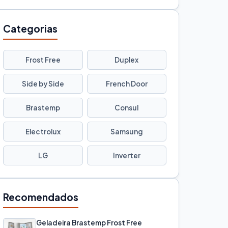
Categorias
Frost Free
Duplex
Side by Side
French Door
Brastemp
Consul
Electrolux
Samsung
LG
Inverter
Recomendados
Geladeira Brastemp Frost Free