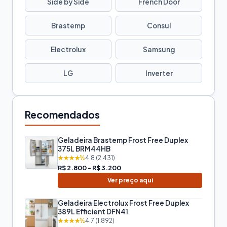
Side by Side
French Door
Brastemp
Consul
Electrolux
Samsung
LG
Inverter
Recomendados
Geladeira Brastemp Frost Free Duplex
375L BRM44HB
★★★★½
4.8 (2.431)
R$ 2.800 - R$ 3.200
Ver preço aqui
Geladeira Electrolux Frost Free Duplex
389L Efficient DFN41
★★★★½
4.7 (1.892)