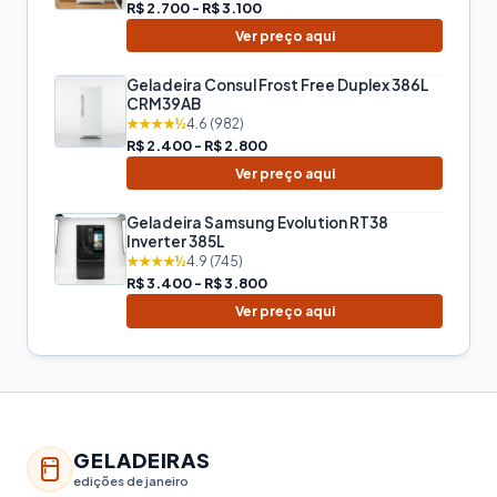
R$ 2.700 - R$ 3.100
Ver preço aqui
Geladeira Consul Frost Free Duplex 386L
CRM39AB
★★★★½
4.6 (982)
R$ 2.400 - R$ 2.800
Ver preço aqui
Geladeira Samsung Evolution RT38
Inverter 385L
★★★★½
4.9 (745)
R$ 3.400 - R$ 3.800
Ver preço aqui
GELADEIRAS
edições de janeiro