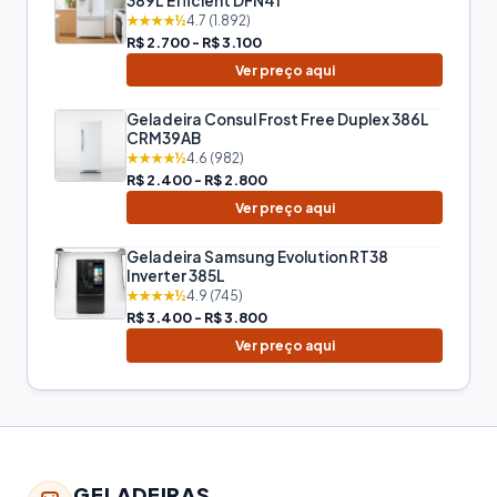
389L Efficient DFN41
★★★★½
4.7 (1.892)
R$ 2.700 - R$ 3.100
Ver preço aqui
Geladeira Consul Frost Free Duplex 386L
CRM39AB
★★★★½
4.6 (982)
R$ 2.400 - R$ 2.800
Ver preço aqui
Geladeira Samsung Evolution RT38
Inverter 385L
★★★★½
4.9 (745)
R$ 3.400 - R$ 3.800
Ver preço aqui
GELADEIRAS