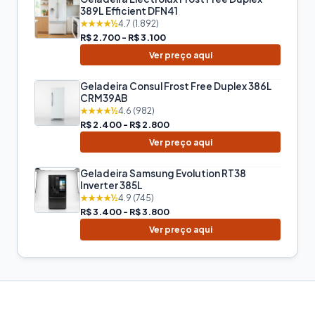
389L Efficient DFN41
★★★★½
4.7 (1.892)
R$ 2.700 - R$ 3.100
Ver preço aqui
Geladeira Consul Frost Free Duplex 386L
CRM39AB
★★★★½
4.6 (982)
R$ 2.400 - R$ 2.800
Ver preço aqui
Geladeira Samsung Evolution RT38
Inverter 385L
★★★★½
4.9 (745)
R$ 3.400 - R$ 3.800
Ver preço aqui