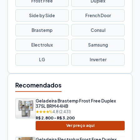
Frost Free
Duplex
Side by Side
French Door
Brastemp
Consul
Electrolux
Samsung
LG
Inverter
Recomendados
Geladeira Brastemp Frost Free Duplex
375L BRM44HB
★★★★½
4.8 (2.431)
R$ 2.800 - R$ 3.200
Ver preço aqui
Geladeira Electrolux Frost Free Duplex