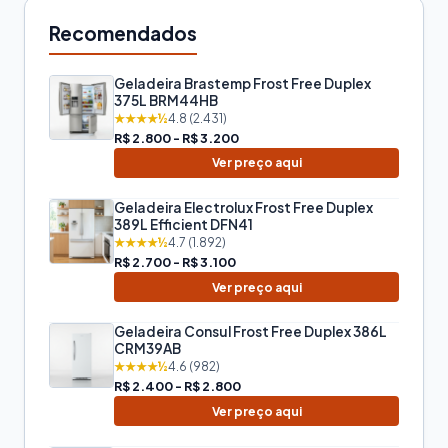
Recomendados
Geladeira Brastemp Frost Free Duplex
375L BRM44HB
★★★★½
4.8 (2.431)
R$ 2.800 - R$ 3.200
Ver preço aqui
Geladeira Electrolux Frost Free Duplex
389L Efficient DFN41
★★★★½
4.7 (1.892)
R$ 2.700 - R$ 3.100
Ver preço aqui
Geladeira Consul Frost Free Duplex 386L
CRM39AB
★★★★½
4.6 (982)
R$ 2.400 - R$ 2.800
Ver preço aqui