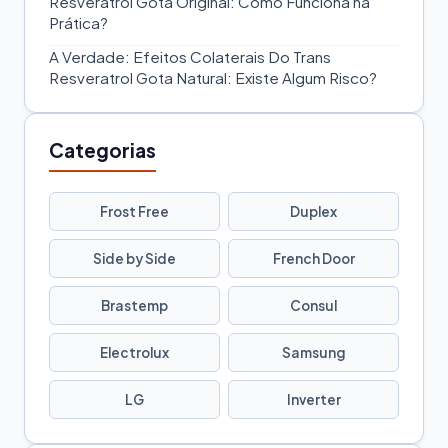
Resveratrol Gota Original: Como Funciona na
Prática?
A Verdade: Efeitos Colaterais Do Trans
Resveratrol Gota Natural: Existe Algum Risco?
Categorias
Frost Free
Duplex
Side by Side
French Door
Brastemp
Consul
Electrolux
Samsung
LG
Inverter