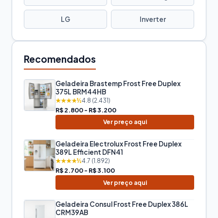
LG
Inverter
Recomendados
Geladeira Brastemp Frost Free Duplex
375L BRM44HB
★★★★½
4.8 (2.431)
R$ 2.800 - R$ 3.200
Ver preço aqui
Geladeira Electrolux Frost Free Duplex
389L Efficient DFN41
★★★★½
4.7 (1.892)
R$ 2.700 - R$ 3.100
Ver preço aqui
Geladeira Consul Frost Free Duplex 386L
CRM39AB