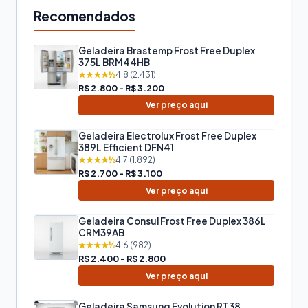
Recomendados
Geladeira Brastemp Frost Free Duplex
375L BRM44HB
★★★★½
4.8 (2.431)
R$ 2.800 - R$ 3.200
Ver preço aqui
Geladeira Electrolux Frost Free Duplex
389L Efficient DFN41
★★★★½
4.7 (1.892)
R$ 2.700 - R$ 3.100
Ver preço aqui
Geladeira Consul Frost Free Duplex 386L
CRM39AB
★★★★½
4.6 (982)
R$ 2.400 - R$ 2.800
Ver preço aqui
Geladeira Samsung Evolution RT38