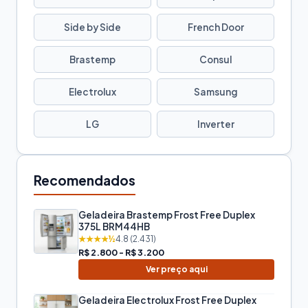
Side by Side
French Door
Brastemp
Consul
Electrolux
Samsung
LG
Inverter
Recomendados
Geladeira Brastemp Frost Free Duplex
375L BRM44HB
★★★★½
4.8 (2.431)
R$ 2.800 - R$ 3.200
Ver preço aqui
Geladeira Electrolux Frost Free Duplex