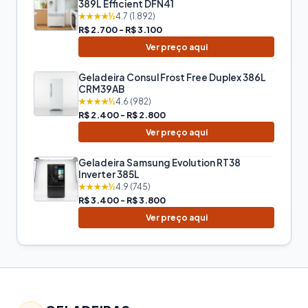
389L Efficient DFN41
★★★★½
4.7 (1.892)
R$ 2.700 - R$ 3.100
Ver preço aqui
Geladeira Consul Frost Free Duplex 386L
CRM39AB
★★★★½
4.6 (982)
R$ 2.400 - R$ 2.800
Ver preço aqui
Geladeira Samsung Evolution RT38
Inverter 385L
★★★★½
4.9 (745)
R$ 3.400 - R$ 3.800
Ver preço aqui