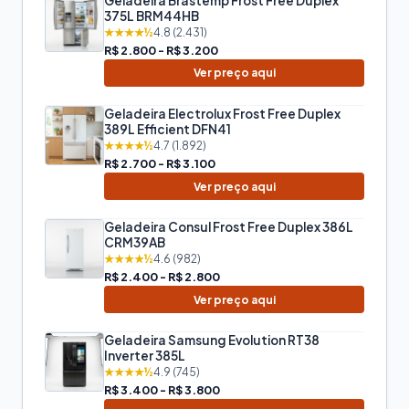
Geladeira Brastemp Frost Free Duplex
375L BRM44HB
★★★★½
4.8 (2.431)
R$ 2.800 - R$ 3.200
Ver preço aqui
Geladeira Electrolux Frost Free Duplex
389L Efficient DFN41
★★★★½
4.7 (1.892)
R$ 2.700 - R$ 3.100
Ver preço aqui
Geladeira Consul Frost Free Duplex 386L
CRM39AB
★★★★½
4.6 (982)
R$ 2.400 - R$ 2.800
Ver preço aqui
Geladeira Samsung Evolution RT38
Inverter 385L
★★★★½
4.9 (745)
R$ 3.400 - R$ 3.800