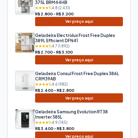
375L BRM44HB
★★★★½
4.8 (2.431)
R$ 2.800 - R$ 3.200
Ver preço aqui
Geladeira Electrolux Frost Free Duplex
389L Efficient DFN41
★★★★½
4.7 (1.892)
R$ 2.700 - R$ 3.100
Ver preço aqui
Geladeira Consul Frost Free Duplex 386L
CRM39AB
★★★★½
4.6 (982)
R$ 2.400 - R$ 2.800
Ver preço aqui
Geladeira Samsung Evolution RT38
Inverter 385L
★★★★½
4.9 (745)
R$ 3.400 - R$ 3.800
Ver preço aqui