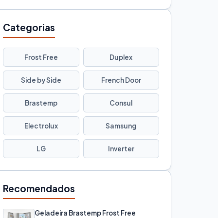
Categorias
Frost Free
Duplex
Side by Side
French Door
Brastemp
Consul
Electrolux
Samsung
LG
Inverter
Recomendados
Geladeira Brastemp Frost Free