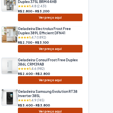
Duplex 375L BRM44HB
★★★★½
4.8 (2.431)
R$ 2.800 - R$ 3.200
Ver preço aqui
Geladeira Electrolux Frost Free
Duplex 389L Efficient DFN41
★★★★½
4.7 (1.892)
R$ 2.700 - R$ 3.100
Ver preço aqui
Geladeira Consul Frost Free Duplex
386L CRM39AB
★★★★½
4.6 (982)
R$ 2.400 - R$ 2.800
Ver preço aqui
Geladeira Samsung Evolution RT38
Inverter 385L
★★★★½
4.9 (745)
R$ 3.400 - R$ 3.800
Ver preço aqui