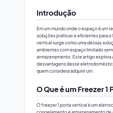
Introdução
Em um mundo onde o espaço é um recu
soluções práticas e eficientes para o 
vertical surge como uma dessas sol
ambientes com espaço limitado sem
armazenamento. Este artigo explora a
desvantagens desse eletrodoméstic
quem considera adquirir um.
O Que é um Freezer 1 
O freezer 1 porta vertical é um eletr
congelamento e armazenamento de ali