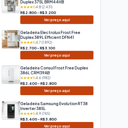
Duplex 375L BRM44HB
★★★★½
4.8 (2.431)
R$ 2.800 - R$ 3.200
Ver preço aqui
Geladeira Electrolux Frost Free
Duplex 389L Efficient DFN41
★★★★½
4.7 (1.892)
R$ 2.700 - R$ 3.100
Ver preço aqui
Geladeira Consul Frost Free Duplex
386L CRM39AB
★★★★½
4.6 (982)
R$ 2.400 - R$ 2.800
Ver preço aqui
Geladeira Samsung Evolution RT38
Inverter 385L
★★★★½
4.9 (745)
R$ 3.400 - R$ 3.800
Ver preço aqui