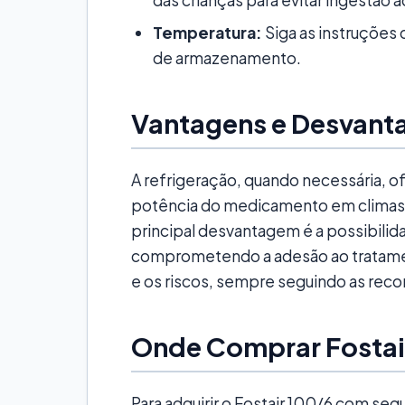
Temperatura:
Siga as instruções 
de armazenamento.
Vantagens e Desvant
A refrigeração, quando necessária, 
potência do medicamento em climas q
principal desvantagem é a possibili
comprometendo a adesão ao tratament
e os riscos, sempre seguindo as re
Onde Comprar Fostai
Para adquirir o Fostair 100/6 com segu