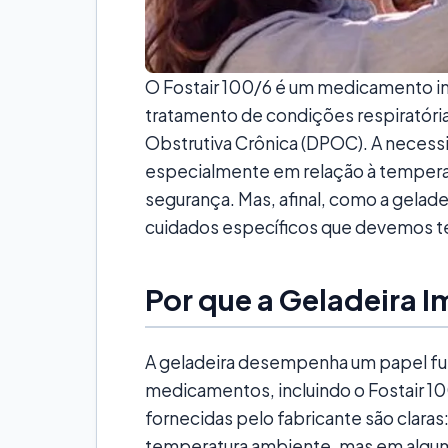
O Fostair 100/6 é um medicamento in
tratamento de condições respiratór
Obstrutiva Crônica (DPOC). A neces
especialmente em relação à temperatur
segurança. Mas, afinal, como a geladei
cuidados específicos que devemos t
Por que a Geladeira 
A geladeira desempenha um papel fu
medicamentos, incluindo o Fostair 1
fornecidas pelo fabricante são clar
temperatura ambiente, mas em algum