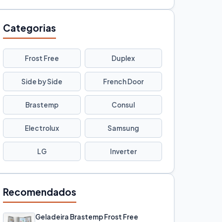
Categorias
Frost Free
Duplex
Side by Side
French Door
Brastemp
Consul
Electrolux
Samsung
LG
Inverter
Recomendados
Geladeira Brastemp Frost Free