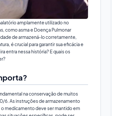
alatório amplamente utilizado no
ias, como asma e Doença Pulmonar
sidade de armazená-lo corretamente,
a, é crucial para garantir sua eficácia e
ra entra nessa história? E quais os
er?
Importa?
ndamental na conservação de muitos
00/6. As instruções de armazenamento
as: o medicamento deve ser mantido em
as situações específicas, pode ser