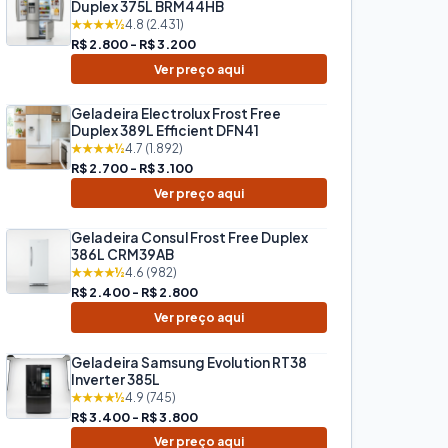
Duplex 375L BRM44HB
★★★★½
4.8 (2.431)
R$ 2.800 - R$ 3.200
Ver preço aqui
Geladeira Electrolux Frost Free
Duplex 389L Efficient DFN41
★★★★½
4.7 (1.892)
R$ 2.700 - R$ 3.100
Ver preço aqui
Geladeira Consul Frost Free Duplex
386L CRM39AB
★★★★½
4.6 (982)
R$ 2.400 - R$ 2.800
Ver preço aqui
Geladeira Samsung Evolution RT38
Inverter 385L
★★★★½
4.9 (745)
R$ 3.400 - R$ 3.800
Ver preço aqui