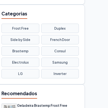
Categorias
Frost Free
Duplex
Side by Side
French Door
Brastemp
Consul
Electrolux
Samsung
LG
Inverter
Recomendados
Geladeira Brastemp Frost Free