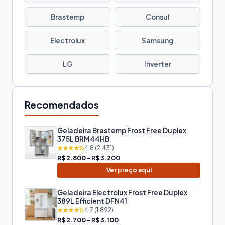
Brastemp
Consul
Electrolux
Samsung
LG
Inverter
Recomendados
Geladeira Brastemp Frost Free Duplex
375L BRM44HB
★★★★½
4.8 (2.431)
R$ 2.800 - R$ 3.200
Ver preço aqui
Geladeira Electrolux Frost Free Duplex
389L Efficient DFN41
★★★★½
4.7 (1.892)
R$ 2.700 - R$ 3.100