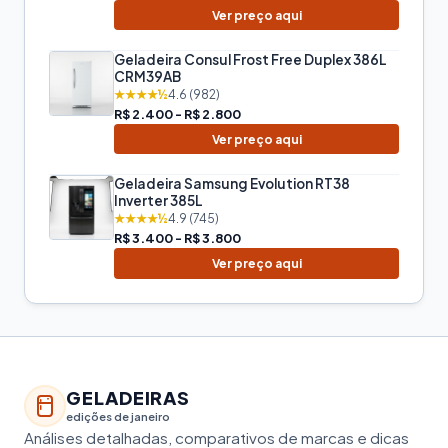
Ver preço aqui
Geladeira Consul Frost Free Duplex 386L
CRM39AB
★★★★½
4.6 (982)
R$ 2.400 - R$ 2.800
Ver preço aqui
Geladeira Samsung Evolution RT38
Inverter 385L
★★★★½
4.9 (745)
R$ 3.400 - R$ 3.800
Ver preço aqui
GELADEIRAS
edições de janeiro
Análises detalhadas, comparativos de marcas e dicas