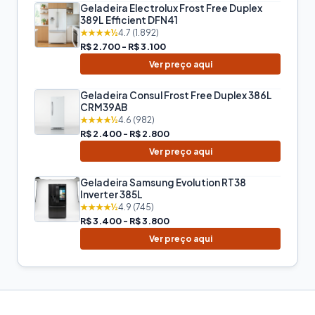
Geladeira Electrolux Frost Free Duplex
389L Efficient DFN41
★★★★½
4.7 (1.892)
R$ 2.700 - R$ 3.100
Ver preço aqui
Geladeira Consul Frost Free Duplex 386L
CRM39AB
★★★★½
4.6 (982)
R$ 2.400 - R$ 2.800
Ver preço aqui
Geladeira Samsung Evolution RT38
Inverter 385L
★★★★½
4.9 (745)
R$ 3.400 - R$ 3.800
Ver preço aqui