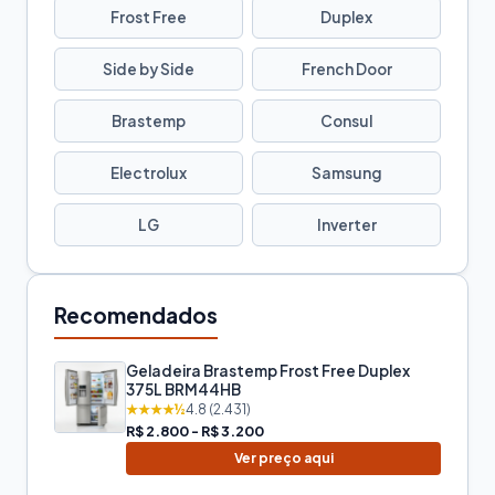
Frost Free
Duplex
Side by Side
French Door
Brastemp
Consul
Electrolux
Samsung
LG
Inverter
Recomendados
Geladeira Brastemp Frost Free Duplex
375L BRM44HB
★★★★½
4.8 (2.431)
R$ 2.800 - R$ 3.200
Ver preço aqui