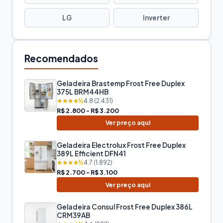
LG
Inverter
Recomendados
Geladeira Brastemp Frost Free Duplex
375L BRM44HB
★★★★½
4.8 (2.431)
R$ 2.800 - R$ 3.200
Ver preço aqui
Geladeira Electrolux Frost Free Duplex
389L Efficient DFN41
★★★★½
4.7 (1.892)
R$ 2.700 - R$ 3.100
Ver preço aqui
Geladeira Consul Frost Free Duplex 386L
CRM39AB