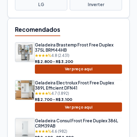
LG
Inverter
Recomendados
Geladeira Brastemp Frost Free Duplex
375L BRM44HB
★★★★½
4.8 (2.431)
R$ 2.800 - R$ 3.200
Ver preço aqui
Geladeira Electrolux Frost Free Duplex
389L Efficient DFN41
★★★★½
4.7 (1.892)
R$ 2.700 - R$ 3.100
Ver preço aqui
Geladeira Consul Frost Free Duplex 386L
CRM39AB
★★★★½
4.6 (982)