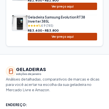
R$ 2.400 - R$ 2.800
Ver preço aqui
Geladeira Samsung Evolution RT38
Inverter 385L
★★★★½
4.9 (745)
R$ 3.400 - R$ 3.800
Ver preço aqui
GELADEIRAS
edições de janeiro
Análises detalhadas, comparativos de marcas e dicas
para você acertar na escolha da sua geladeira no
Mercado Livre e Amazon.
ENDEREÇO: