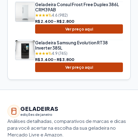
Geladeira Consul Frost Free Duplex 386L
CRM39AB
★★★★½
4.6 (982)
R$ 2.400 - R$ 2.800
Ver preço aqui
Geladeira Samsung Evolution RT38
Inverter 385L
★★★★½
4.9 (745)
R$ 3.400 - R$ 3.800
Ver preço aqui
GELADEIRAS
edições de janeiro
Análises detalhadas, comparativos de marcas e dicas
para você acertar na escolha da sua geladeira no
Mercado Livre e Amazon.