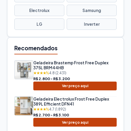
Electrolux
Samsung
LG
Inverter
Recomendados
Geladeira Brastemp Frost Free Duplex
375L BRM44HB
★★★★½
4.8 (2.431)
R$ 2.800 - R$ 3.200
Ver preço aqui
Geladeira Electrolux Frost Free Duplex
389L Efficient DFN41
★★★★½
4.7 (1.892)
R$ 2.700 - R$ 3.100
Ver preço aqui