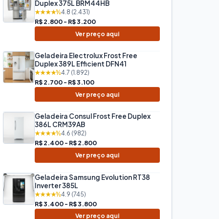
Duplex 375L BRM44HB
★★★★½
4.8 (2.431)
R$ 2.800 - R$ 3.200
Ver preço aqui
Geladeira Electrolux Frost Free
Duplex 389L Efficient DFN41
★★★★½
4.7 (1.892)
R$ 2.700 - R$ 3.100
Ver preço aqui
Geladeira Consul Frost Free Duplex
386L CRM39AB
★★★★½
4.6 (982)
R$ 2.400 - R$ 2.800
Ver preço aqui
Geladeira Samsung Evolution RT38
Inverter 385L
★★★★½
4.9 (745)
R$ 3.400 - R$ 3.800
Ver preço aqui