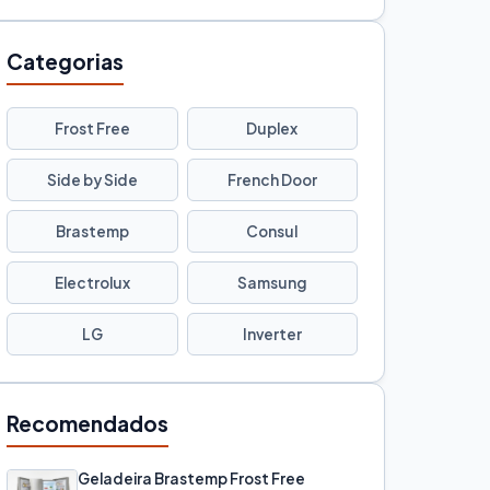
Categorias
Frost Free
Duplex
Side by Side
French Door
Brastemp
Consul
Electrolux
Samsung
LG
Inverter
Recomendados
Geladeira Brastemp Frost Free